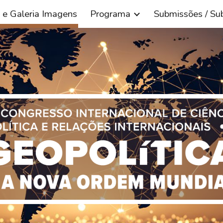
s e Galeria Imagens
Programa
Submissões / Su
ip to main content
Skip to navigat