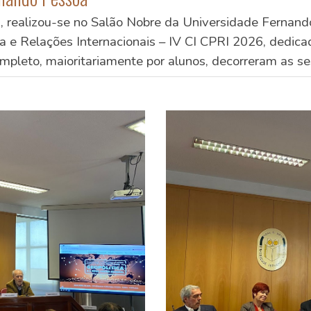
a, realizou-se no Salão Nobre da Universidade Fernan
ica e Relações Internacionais – IV CI CPRI 2026, dedi
mpleto, maioritariamente por alunos, decorreram as se